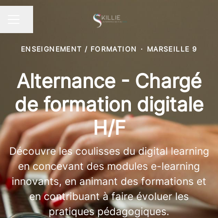
Partager la page
MENU CARRIÈRE
ENSEIGNEMENT / FORMATION
·
MARSEILLE 9
Alternance - Chargé
de formation digitale
H/F
Découvre les coulisses du digital learning
en concevant des modules e-learning
innovants, en animant des formations et
en contribuant à faire évoluer les
pratiques pédagogiques.