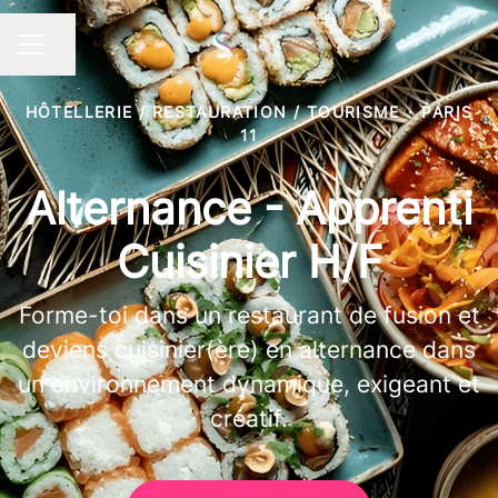
Partager la page
MENU CARRIÈRE
HÔTELLERIE / RESTAURATION / TOURISME
·
PARIS
11
Alternance - Apprenti
Cuisinier H/F
Forme-toi dans un restaurant de fusion et
deviens cuisinier(ère) en alternance dans
un environnement dynamique, exigeant et
créatif.