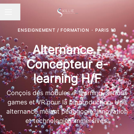
Partager la page
MENU CARRIÈRE
ENSEIGNEMENT / FORMATION
·
PARIS 13
Alternance -
Concepteur e-
learning H/F
Conçois des modules e-learning, serious
games et VR pour la bioproduction. Une
alternance mêlant pédagogie, innovation
et technologies immersives.