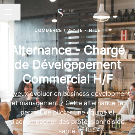
Partager la page
MENU CARRIÈRE
COMMERCE / VENTE
·
NICE
Alternance - Chargé
de Développement
Commercial H/F
Tu veux évoluer en business development
et management ? Cette alternance te
permet de piloter une équipe et
d’accompagner des professionnels de
santé.