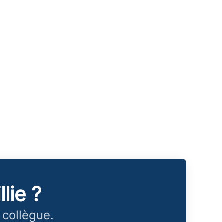
lie ?
 collègue.