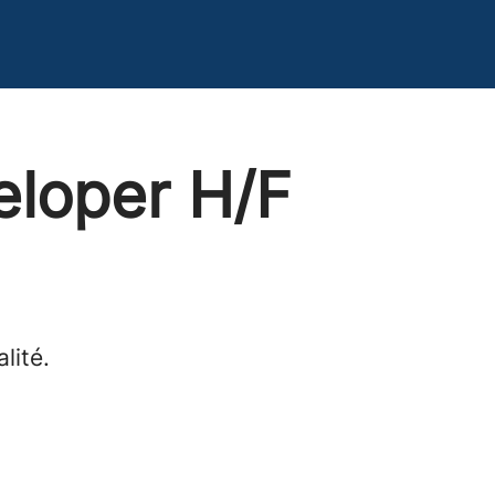
eloper H/F
lité.